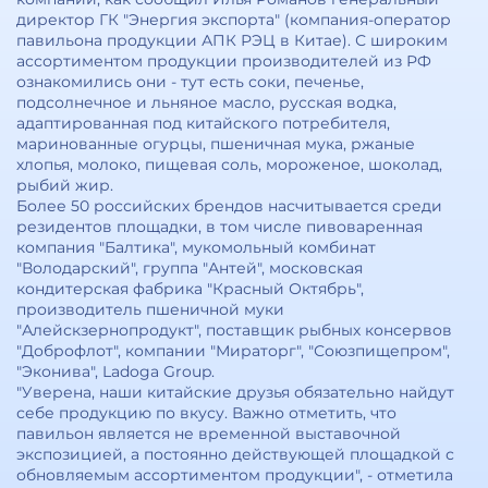
директор ГК "Энергия экспорта" (компания-оператор
павильона продукции АПК РЭЦ в Китае). С широким
ассортиментом продукции производителей из РФ
ознакомились они - тут есть соки, печенье,
подсолнечное и льняное масло, русская водка,
адаптированная под китайского потребителя,
маринованные огурцы, пшеничная мука, ржаные
хлопья, молоко, пищевая соль, мороженое, шоколад,
рыбий жир.
Более 50 российских брендов насчитывается среди
резидентов площадки, в том числе пивоваренная
компания "Балтика", мукомольный комбинат
"Володарский", группа "Антей", московская
кондитерская фабрика "Красный Октябрь",
производитель пшеничной муки
"Алейскзернопродукт", поставщик рыбных консервов
"Доброфлот", компании "Мираторг", "Союзпищепром",
"Эконива", Ladoga Group.
"Уверена, наши китайские друзья обязательно найдут
себе продукцию по вкусу. Важно отметить, что
павильон является не временной выставочной
экспозицией, а постоянно действующей площадкой с
обновляемым ассортиментом продукции", - отметила