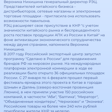
Вероника Никишина генеральный директор РЭЦ.
Представителей китайского бизнеса -
дистрибьюторов, сетевые магазины и электронные
торговые площадки - пригласила она использовать
возможности павильона.
РЭЦ расширяет свое присутствие в КНР "с учетом
значимости китайского рынка и беспрецедентного
роста поставок продукции АПК из России в Китай" на
фоне активизации экономического сотрудничества
между двумя странами, напомнила Вероника
Никишина.
В 2017 году Российский экспортный центр запустил
программу "Сделано в России" для продвижения
брендов РФ на мировом рынке. На международных
платформах электронной коммерции в ходе ее
реализации было открыто 36 официальных площадок
России. С 27 января по 4 февраля прошел первый
фестиваль-ярмарка этого проекта в Китае в городах
Шэньян и Далянь (северо-восточная провинция
Ляонин), в нем приняли участие 150 российских
компаний, в частности "Аби", "Балтика", "Мираторг",
"Объединенные кондитеры", "Черкизово" и "Эконива".
Российские товары на более чем 240 млн рублей
приобрели жители КНР за неделю.