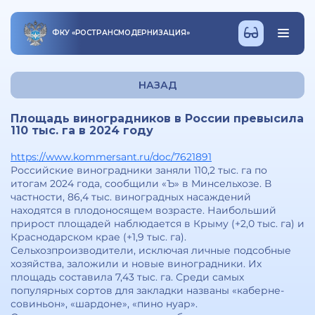
ФКУ
«
РОСТРАНСМОДЕРНИЗАЦИЯ
»
НАЗАД
Площадь виноградников в России превысила
110 тыс. га в 2024 году
https://www.kommersant.ru/doc/7621891
Российские виноградники заняли 110,2 тыс. га по
итогам 2024 года, сообщили «Ъ» в Минсельхозе. В
частности, 86,4 тыс. виноградных насаждений
находятся в плодоносящем возрасте. Наибольший
прирост площадей наблюдается в Крыму (+2,0 тыс. га) и
Краснодарском крае (+1,9 тыс. га).
Сельхозпроизводители, исключая личные подсобные
хозяйства, заложили и новые виноградники. Их
площадь составила 7,43 тыс. га. Среди самых
популярных сортов для закладки названы «каберне-
совиньон», «шардоне», «пино нуар».