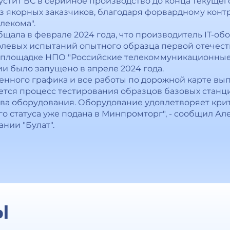
пустит БС в серийное производство до конца текущег
з якорных заказчиков, благодаря форвардному контра
лекома".
щала в феврале 2024 года, что производитель IT-об
олевых испытаний опытного образца первой отечест
а площадке НПО "Российские телекоммуникационные 
и было запущено в апреле 2024 года.
нного графика и все работы по дорожной карте вы
тся процесс тестирования образцов базовых станци
ва оборудования. Оборудование удовлетворяет кри
го статуса уже подана в Минпромторг", - сообщил А
нии "Булат".
Ы