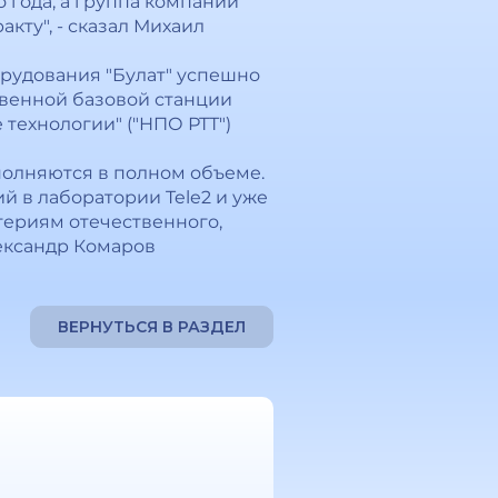
о года, а группа компаний
кту", - сказал Михаил
орудования "Булат" успешно
венной базовой станции
технологии" ("НПО РТТ")
полняются в полном объеме.
й в лаборатории Tele2 и уже
териям отечественного,
лександр Комаров
ВЕРНУТЬСЯ В РАЗДЕЛ