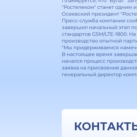
Планируется, что "Булат" за
"Ростелеком" станет одним и
Осеевский президент "Росте
Пресс-служба компании сооб
завершил начальный этап п
стандартов GSM/LTE-1800. Н
производство опытной парти
"Мы придерживаемся намече
В настоящее время завершае
начался процесс производст
заявка на присвоение данно
генеральный директор компа
КОНТАКТ