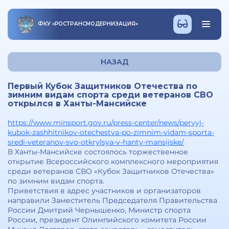
ФКУ
«
РОСТРАНСМОДЕРНИЗАЦИЯ
»
НАЗАД
Первый Кубок Защитников Отечества по
зимним видам спорта среди ветеранов СВО
открылся в Ханты-Мансийске
https://www.minsport.gov.ru/press-center/news/pervyj-
kubok-zashhitnikov-otechestva-po-zimnim-vidam-sporta-
sredi-veteranov-svo-otkrylsya-v-hanty-mansijske/
В Ханты-Мансийске состоялось торжественное
открытие Всероссийского комплексного мероприятия
среди ветеранов СВО «Кубок Защитников Отечества»
по зимним видам спорта.
Приветствия в адрес участников и организаторов
направили Заместитель Председателя Правительства
России Дмитрий Чернышенко, Министр спорта
России, президент Олимпийского комитета России