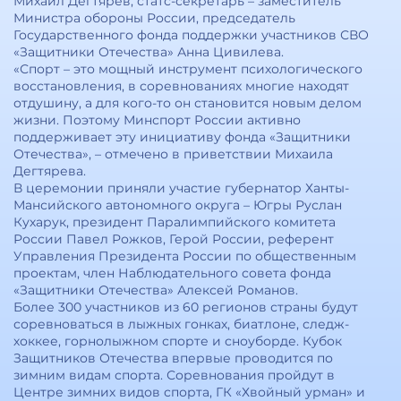
Михаил Дегтярев, статс-секретарь – заместитель
Министра обороны России, председатель
Государственного фонда поддержки участников СВО
«Защитники Отечества» Анна Цивилева.
«Спорт – это мощный инструмент психологического
восстановления, в соревнованиях многие находят
отдушину, а для кого-то он становится новым делом
жизни. Поэтому Минспорт России активно
поддерживает эту инициативу фонда «Защитники
Отечества», – отмечено в приветствии Михаила
Дегтярева.
В церемонии приняли участие губернатор Ханты-
Мансийского автономного округа – Югры Руслан
Кухарук, президент Паралимпийского комитета
России Павел Рожков, Герой России, референт
Управления Президента России по общественным
проектам, член Наблюдательного совета фонда
«Защитники Отечества» Алексей Романов.
Более 300 участников из 60 регионов страны будут
соревноваться в лыжных гонках, биатлоне, следж-
хоккее, горнолыжном спорте и сноуборде. Кубок
Защитников Отечества впервые проводится по
зимним видам спорта. Соревнования пройдут в
Центре зимних видов спорта, ГК «Хвойный урман» и