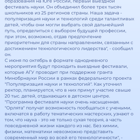
образования на Юге России, первый выездной
фестиваль науки. Он объединил более трех тысяч
школьников из 25 регионов страны. Наша задача -
популяризация науки и технологий среди талантливых
детей, чтобы они могли выбрать свой дальнейший
путь, определиться с выбором будущей профессии,
при этом, возможно, отдав предпочтение
приоритетным для страны направлениям, связанным с
достижением технологического лидерства", - сообщил
он.
С июня по октябрь в формате однодневного
мероприятия будут проходить выездные фестивали,
которые АГУ проводит при поддержке гранта
Минобрнауки России в рамках федерального проекта
"Популяризация науки и технологий". Как уточнил
ректор, планируется, что в них примут участие свыше
20 тыс. детей, отдыхающих в детском центре.
"Программа фестиваля науки очень насыщенная.
"Орлята" получат возможность пообщаться с учеными,
включатся в работу тематических мастерских, узнают о
том, что наука - это не только сухая теория, а часть
повседневной жизни каждого из нас. Без химии,
физики, математики невозможно представить
современный мир во всей его технологичности", -