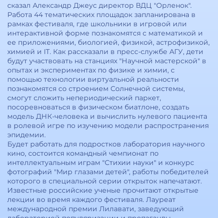
сказал Александр Джеус директор ВДЦ "Орленок".
Работа 44 тематических площадок запланирована в
рамках фестиваля, где школьники в игровой или
интерактивной форме познакомятся с математикой и
ее приложениями, биологией, физикой, астрофизикой,
химией и IT. Как рассказали в пресс-службе АГУ, дети
будут участвовать на станциях "Научной мастерской" в
опытах и экспериментах по физике и химии, с
помощью технологии виртуальной реальности
познакомятся со строением Солнечной системы,
смогут сложить непериодический паркет,
посоревноваться в физическом биатлоне, создать
модель ДНК-человека и вычислить нулевого пациента
в ролевой игре по изучению модели распространения
эпидемии.
Будет работать для подростков лаборатория научного
кино, состоится командный чемпионат по
интеллектуальным играм "Стихии науки" и конкурс
фотографий "Мир глазами детей", работы победителей
которого в специальной серии открыток напечатают.
Известные российские ученые прочитают открытые
лекции во время каждого фестиваля. Лауреат
международной премии Лилавати, заведующий