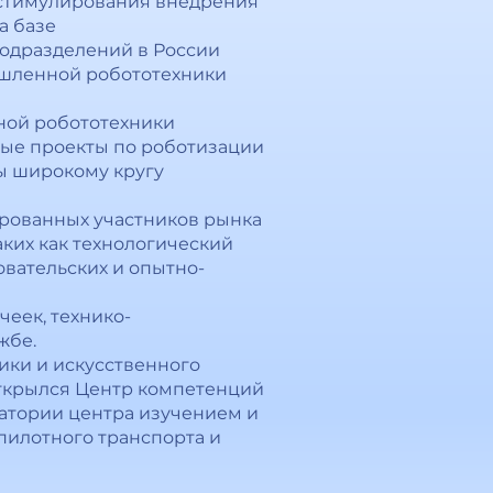
 стимулирования внедрения
а базе
 подразделений в России
ышленной робототехники
ной робототехники
ные проекты по роботизации
ны широкому кругу
ированных участников рынка
ких как технологический
овательских и опытно-
еек, технико-
жбе.
ики и искусственного
 открылся Центр компетенций
ратории центра изучением и
пилотного транспорта и