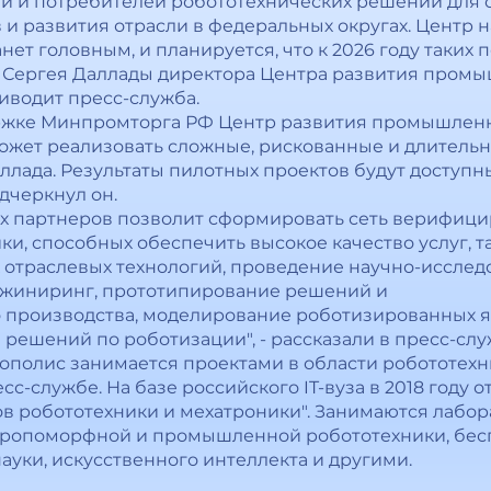
й и потребителей робототехнических решений для
и развития отрасли в федеральных округах. Центр н
ет головным, и планируется, что к 2026 году таких
ва Сергея Даллады директора Центра развития пром
иводит пресс-служба.
ржке Минпромторга РФ Центр развития промышлен
ожет реализовать сложные, рискованные и длитель
аллада. Результаты пилотных проектов будут доступ
дчеркнул он.
их партнеров позволит сформировать сеть верифиц
, способных обеспечить высокое качество услуг, та
 отраслевых технологий, проведение научно-исслед
инжиниринг, прототипирование решений и
производства, моделирование роботизированных яч
решений по роботизации", - рассказали в пресс-слу
нополис занимается проектами в области робототехн
сс-службе. На базе российского IT-вуза в 2018 году
в робототехники и мехатроники". Занимаются лабо
нтропоморфной и промышленной робототехники, бес
ауки, искусственного интеллекта и другими.