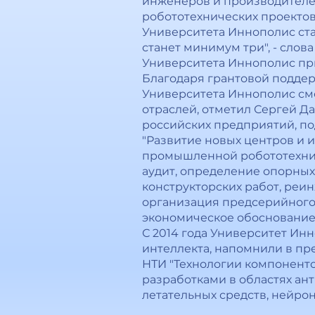
инженеров и производителе
робототехнических проектов 
Университета Иннополис стан
станет минимум три", - сло
Университета Иннополис пр
Благодаря грантовой подде
Университета Иннополис см
отраслей, отметил Сергей Д
российских предприятий, по
"Развитие новых центров и 
промышленной робототехники
аудит, определение опорных
конструкторских работ, ре
организация предсерийного 
экономическое обоснование 
С 2014 года Университет Ин
интеллекта, напомнили в пре
НТИ "Технологии компоненто
разработками в областях а
летательных средств, нейрон