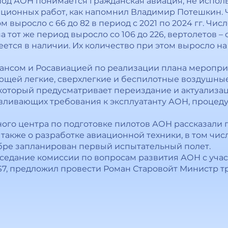
 под АОН понимается гражданская авиация, не испо
ционных работ, как напомнил Владимир Потешкин. 
выросло с 66 до 82 в период с 2021 по 2024 гг. Числ
 тот же период выросло со 106 до 226, вертолетов – с 
ется в наличии. Их количество при этом выросло на 
ансом и Росавиацией по реализации плана меропри
ющей легкие, сверхлегкие и беспилотные воздушные 
 который предусматривает переиздание и актуализ
вливающих требования к эксплуатанту АОН, процед
ного центра по подготовке пилотов АОН рассказали
 также о разработке авиационной техники, в том чи
тябре запланирован первый испытательный полет.
едание комиссии по вопросам развития АОН с уча
7, предложил провести Роман Старовойт Министр т