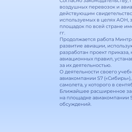
Согласно законодательству,
воздушных перевозок и авиа
действующим свидетельством 
используемых в целях АОН, за
площадок по всей стране име
гг.
Продолжается работа Минтр
развитие авиации, использу
разработан проект приказа,
авиационных правил, устана
за их деятельностью.
О деятельности своего учеб
авиакомпании S7 («Сибирь»),
самолета, у которого в сен
Ближайшее расширенное зас
на площадке авиакомпании S
обсуждений.