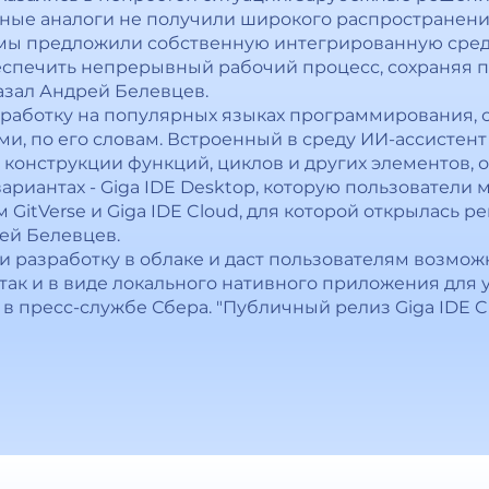
нные аналоги не получили широкого распространения
ы предложили собственную интегрированную среду -
еспечить непрерывный рабочий процесс, сохраняя
казал Андрей Белевцев.
азработку на популярных языках программирования,
и, по его словам. Встроенный в среду ИИ-ассистент
 конструкции функций, циклов и других элементов, о
вариантах - Giga IDE Desktop, которую пользователи 
 GitVerse и Giga IDE Cloud, для которой открылась р
рей Белевцев.
ти разработку в облаке и даст пользователям возмо
 так и в виде локального нативного приложения для 
 в пресс-службе Сбера. "Публичный релиз Giga IDE C