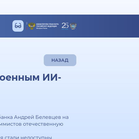
НАЗАД
роенным ИИ-
банка Андрей Белевцев на
раммистов отечественную
я стали недоступны