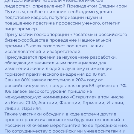
Для достижения наццели «Технологическое
лидерство», определенной Президентом Владимиром
Путиным, особое внимание необходимо уделять
подготовке кадров, популяризации науки и
повышению престижа профессии ученого, отметил
вице-премьер.
При участии госкорпорации «Росатом» и российского
бизнес-сообщества проведение Национальной
премии «Вызов» позволяет поощрять наших
исследователей и изобретателей.
Присуждается премия за наукоемкие разработки,
обладающие значительным потенциалом для
изменения жизни людей к лучшему и имеющие
горизонт практического внедрения до 10 лет.
Свыше 80% заявок поступило в 2024 году от
российских ученых, представляющих 58 субъектов РФ.
106 заявок высокого уровня пришло на
международную номинацию «Открытие» в том числе
из Китая, США, Австрии, Франции, Германии, Италии,
Индии, Израиля.
Также участники обсудили в ходе встречи другие
проекты развития экосистемы будущих технологий в
России и ключевые мероприятия по ее продвижению.
По сотрудничеству с российскими университетами и