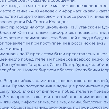
в призеров", - сказано в сообщении.
лимпиады по математике максимальное количество ре
месте физика - 400 человек. Информатика замыкает 
ельство говорит о высоком интересе ребят к инже
просвещения РФ Сергея Кравцова.
тивно присоединяются школьники из Луганской и До
бластей. Они не только приобретают новые знания, 
 Участие в олимпиаде - это большой вклад в будуще
т привилегии при поступлении в российские вузы.
ил министр.
импиады по 12 предметам были представлены школьни
ьшее число победителей и призеров всероссийской
, Республики Татарстан, Санкт-Петербурга, Челябин
еспублики, Новосибирской области, Республики Мо
бя Всероссийская олимпиада школьников: школьный
ный. Право поступления в ведущие российские вуз
щему профилю дают дипломы победителей и призер
 по 3 мая прошел заключительный этап олимпиады по
 языкам, информатике, физике, химии, биологии, эк
ории, обществознанию, экономике, праву, искусству,