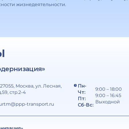
сности жизнедеятельности.
Ы
одернизация»
127055, Москва, ул. Лесная,
Пн-
9:00 – 18:00
д.59, стр.2-4
Чт:
9:00 – 16:45
Пт:
Выходной
urtm@ppp-transport.ru
Сб-Вс:
рнизация»