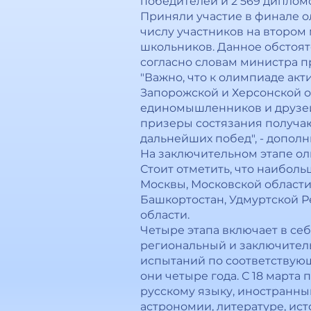
победителей и 2 569 дипломо
Приняли участие в финале о
числу участников на втором 
школьников. Данное обстоят
согласно словам министра 
"Важно, что к олимпиаде ак
Запорожской и Херсонской о
единомышленников и друзей.
призеры состязания получаю
дальнейших побед", - дополн
На заключительном этапе ол
Стоит отметить, что наибол
Москвы, Московской области
Башкортостан, Удмуртской Р
области.
Четыре этапа включает в се
региональный и заключитель
испытаний по соответствую
они четыре года. С 18 марта
русскому языку, иностранным
астрономии, литературе, ист