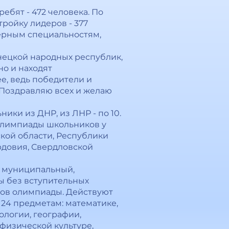
бят - 472 человека. По
тройку лидеров - 377
нерным специальностям,
нецкой народных республик,
но и находят
е, ведь победители и
 Поздравляю всех и желаю
ки из ДНР, из ЛНР - по 10.
 олимпиады школьников у
ской области, Республики
рдовия, Свердловской
, муниципальный,
ы без вступительных
ов олимпиады. Действуют
 24 предметам: математике,
ологии, географии,
 физической культуре,