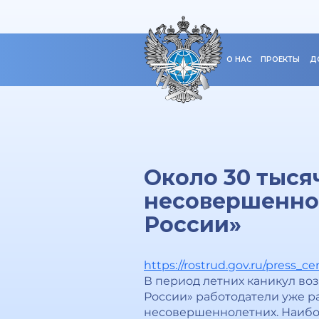
О НАС
ПРОЕКТЫ
Д
Около 30 тыся
несовершенно
России»
https://rostrud.gov.ru/press_ce
В период летних каникул воз
России» работодатели уже р
несовершеннолетних. Наибол