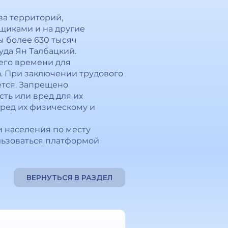
ва территорий,
щиками и на другие
ы более 630 тысяч
да Ян Талбацкий.
его времени для
а. При заключении трудового
ется. Запрещено
ть или вред для их
вред их физическому и
и населения по месту
льзоваться платформой
ВЕРНУТЬСЯ В РАЗДЕЛ