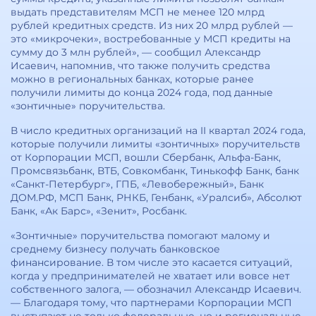
выдать представителям МСП не менее 120 млрд
рублей кредитных средств. Из них 20 млрд рублей —
это «микрочеки», востребованные у МСП кредиты на
сумму до 3 млн рублей», — сообщил Александр
Исаевич, напомнив, что также получить средства
можно в региональных банках, которые ранее
получили лимиты до конца 2024 года, под данные
«зонтичные» поручительства.
В число кредитных организаций на II квартал 2024 года,
которые получили лимиты «зонтичных» поручительств
от Корпорации МСП, вошли Сбербанк, Альфа-Банк,
Промсвязьбанк, ВТБ, Совкомбанк, Тинькофф Банк, банк
«Санкт-Петербург», ГПБ, «Левобережный», Банк
ДОМ.РФ, МСП Банк, РНКБ, Генбанк, «Уралсиб», Абсолют
Банк, «Ак Барс», «Зенит», Росбанк.
«Зонтичные» поручительства помогают малому и
среднему бизнесу получать банковское
финансирование. В том числе это касается ситуаций,
когда у предпринимателей не хватает или вовсе нет
собственного залога, — обозначил Александр Исаевич.
— Благодаря тому, что партнерами Корпорации МСП