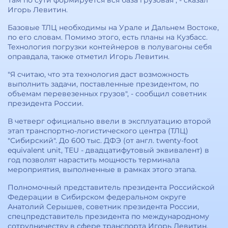
Там по сути формируется вся база грузовая", - сказал
Игорь Левитин.
Базовые ТЛЦ необходимы на Урале и Дальнем Востоке,
по его словам. Помимо этого, есть планы на Кузбасс.
Технология погрузки контейнеров в полувагоны себя
оправдала, также отметил Игорь Левитин.
"Я считаю, что эта технология даст возможность
выполнить задачи, поставленные президентом, по
объемам перевезенных грузов", - сообщил советник
президента России.
В четверг официально ввели в эксплуатацию второй
этап транспортно-логистического центра (ТЛЦ)
"Сибирский". До 600 тыс. ДФЭ (от англ. twenty-foot
equivalent unit, TEU - двадцатифутовый эквивалент) в
год позволят нарастить мощность терминала
мероприятия, выполненные в рамках этого этапа.
Полномочный представитель президента Российской
Федерации в Сибирском федеральном округе
Анатолий Серышев, советник президента России,
спецпредставитель президента по международному
сотрудничеству в сфере транспорта Игорь Левитин,