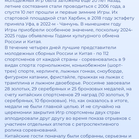
молодежных игр была заложена еще 20 лет назад:
летние состязания стали проводиться с 2006 года, а
спустя 10 лет прошли и первые зимние Игры. Их
стартовой площадкой стал Харбин, в 2018 году эстафету
приняла Уфа, в 2022-м - Чанчунь. В нынешнем году
Игры приобрели особенное значение, поскольку 2024-
2025 годы объявлены Годами культурного обмена
России и Китая.
В течение четырех дней лучшие представители
молодежных сборных России и Китая - по 112
спортсменов от каждой страны - соревновались в 9
видах спорта: горнолыжном, конькобежном (шорт-
трек) спорте, керлинге, лыжных гонках, сноуборде,
фигурном катании, фристайле, прыжках на лыжах с
трамплина и лыжном двоеборье. Россияне завоевали
28 золотых, 29 серебряных и 25 бронзовых медалей, на
счету китайских спортсменов 29 наград (10 золотых, 9
серебряных, 10 бронзовых). Но, как оказалось в итоге,
медали не были главной целью. И не случайно на
церемонии закрытия Игр спортсмены двух стран
аплодировали друг другу во время показа отрывков с
участием отдельных атлетов с ретроспективного
ролика соревнований.
Китайские гости поначалу были собранны, серьезны и