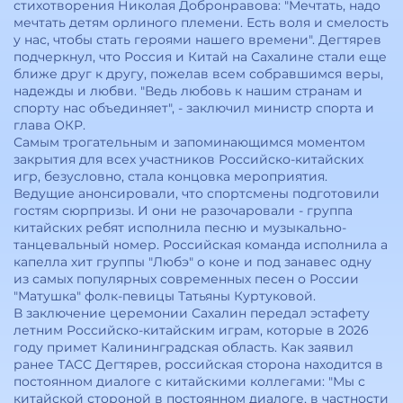
стихотворения Николая Добронравова: "Мечтать, надо
мечтать детям орлиного племени. Есть воля и смелость
у нас, чтобы стать героями нашего времени". Дегтярев
подчеркнул, что Россия и Китай на Сахалине стали еще
ближе друг к другу, пожелав всем собравшимся веры,
надежды и любви. "Ведь любовь к нашим странам и
спорту нас объединяет", - заключил министр спорта и
глава ОКР.
Самым трогательным и запоминающимся моментом
закрытия для всех участников Российско-китайских
игр, безусловно, стала концовка мероприятия.
Ведущие анонсировали, что спортсмены подготовили
гостям сюрпризы. И они не разочаровали - группа
китайских ребят исполнила песню и музыкально-
танцевальный номер. Российская команда исполнила а
капелла хит группы "Любэ" о коне и под занавес одну
из самых популярных современных песен о России
"Матушка" фолк-певицы Татьяны Куртуковой.
В заключение церемонии Сахалин передал эстафету
летним Российско-китайским играм, которые в 2026
году примет Калининградская область. Как заявил
ранее ТАСС Дегтярев, российская сторона находится в
постоянном диалоге с китайскими коллегами: "Мы с
китайской стороной в постоянном диалоге, в частности