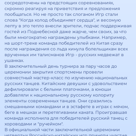
сосредоточены на предстоящих соревнованиях,
скромно реагируя на приветствия и предложения
пообщаться. Но не просто так слоганом Игр стали
слова "Когда холод объединяет сердца", и весомую
лепту в это тепло внесли зрители, подчас поддерживая
гостей из Поднебесной даже жарче, чем своих, за что
были многократно награждены улыбками. Например,
на шорт-треке команда победителей из Китая сразу
после награждения со льда кинула болельщикам всех
врученных им талисманов Игр - русских медвежат в
ушанках.
В заключительный день турнира за пару часов до
церемонии закрытия спортсмены провели
совместный мастер-класс по изучению национальных
русских танцев. Китайские девушки с удовольствием
дефилировали с белыми платочками, а юноши
добавляли к национальному русскому колориту
элементы современных танцев. Они сразились
смешанными командами и в эстафете в играх с мячом,
беге в мешках и перетягивании каната. Проигравшая
команда исполнила для победителей русский танец с
хороводами и "ручейком".
В официальной части заключительной церемонии
четвертых Российско-китайских игр приняли участие