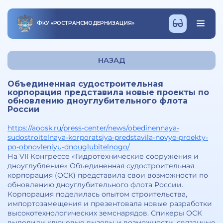
ФКУ
«
РОСТРАНСМОДЕРНИЗАЦИЯ
»
НАЗАД
Объединенная судостроительная
корпорация представила новые проекты по
обновлению дноуглубительного флота
России
https://aoosk.ru/press-center/news/obedinennaya-
sudostroitelnaya-korporatsiya-predstavila-novye-proekty-
po-obnovleniyu-dnouglubitelnogo/
На VII Конгрессе «Гидротехнические сооружения и
дноуглубление» Объединенная судостроительная
корпорация (ОСК) представила свои возможности по
обновлению дноуглубительного флота России.
Корпорация поделилась опытом строительства,
импортозамещения и презентовала новые разработки
высокотехнологических земснарядов. Спикеры ОСК
выделили ключевые вызовы и возможности, связанные