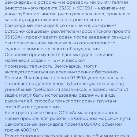
Земснаряды с роторным и фрезерными рыхлителями
(иностранного проекта 93.159 и 93.159.1) - назначение:
дноуглубление, чистка русла рек и каналов, прокладка
каналов, гидротехническое строительство.
Самоходный земснаряд со сменным фрезерным/
роторно-ковшовым рыхлителем (российского проекта
93.159А) - проект адаптирован после введения санкций
с использованием максимально отечественного
судового комплектующего оборудования.
Основные преимуществ данных судов: наличие
маленькой осадки – 1.3 м и высокая
производительность. Земснаряды могут
эксплуатироваться во всех внутренних бассейнах
России. Платформа проекта 93.159А универсальна и
позволяет создавать дноуглубительную технику под
уникальные требования заказчиков. В зависимости от
задач, могут быть использованы различные виды
рыхлителей, способы транспортировки грунта и
способы передвижения.
Конструкторское бюро ОСК «Алмаз» представило
новые проекты для работы на Северном морском пути:
Самоотвозный земснаряд проекта 05470 с объемом
трюма 4000 м³.
Грунтоотвозные самоходные шаланды объемом трюма