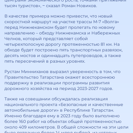
центрами экономического роста, точками притяжения
тысяч туристов», ‒ сказал Роман Новиков.
В качестве примера можно привести, что новый
скоростной маршрут на участке трассы М-7 «Волга»
перед Нижнекамском будет пролегать по новому
направлению – обходу Нижнекамска и Набережных
Челнов, который представляет собой
четырехполосную дорогу протяженностью 81 км. На
обходе будет построено пять транспортных развязок,
десять мостов и одиннадцать путепроводов, а также
пять пересечений в разных уровнях.
Рустам Минниханов выразил уверенность в том, что
Правительство Татарстана окажет всестороннюю
поддержку в реализации программы развития
дорожного хозяйства на период 2023-2027 годов.
Также на совещании обсуждалась реализация
национального проекта «Безопасные и качественные
автомобильные дороги» в Республике Татарстан.
Именно благодаря ему в 2023 году было выполнено
более 160 работ на объектах общей протяженностью
около 409 километров. В общей сложности на эти цели
было потрачено более 14 млрд рублей, из которых