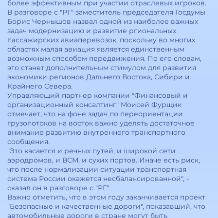
более эффективным при участии отраслевых игроков.
В разговоре с "РГ" заместитель председателя Госдумы
Борис Чернышов назвал одной из наиболее важных
задач модернизацию и развитие ргиональных
пассажирских авиаперевозок, поскольку во многих
областях малая авиация является единственным
возможным способом передвижения. По его словам,
это станет дополнительным стимулом для развития
экономики регионов Дальнего Востока, Сибири и
Крайнего Севера.
Управляющий партнер компании "Финансовый и
организационный консалтинг" Моисей Фурщик
отмечает, что на фоне задач по переориентации
грузопотоков на восток важно уделять достаточное
внимание развитию внутреннего транспортного
сообщения.
"Это касается и речных путей, и широкой сети
аэродромов, и ВСМ, и сухих портов. Иначе есть риск,
что после нормализации ситуации транспортная
система России окажется несбалансированной", -
сказал он в разговоре с "РГ".
Важно отметить, что в этом году заканчивается проект
"Безопасные и качественные дороги", показавший, что
автомобильные дороги в стране могут быть