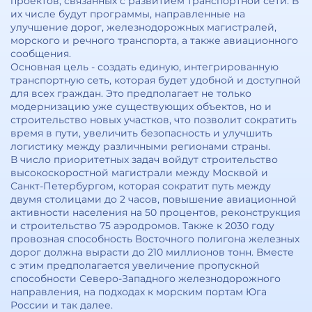
проектов, связанных с развитием транспортной сети. В
их числе будут программы, направленные на
улучшение дорог, железнодорожных магистралей,
морского и речного транспорта, а также авиационного
сообщения.
Основная цель - создать единую, интегрированную
транспортную сеть, которая будет удобной и доступной
для всех граждан. Это предполагает не только
модернизацию уже существующих объектов, но и
строительство новых участков, что позволит сократить
время в пути, увеличить безопасность и улучшить
логистику между различными регионами страны.
В число приоритетных задач войдут строительство
высокоскоростной магистрали между Москвой и
Санкт-Петербургом, которая сократит путь между
двумя столицами до 2 часов, повышение авиационной
активности населения на 50 процентов, реконструкция
и строительство 75 аэродромов. Также к 2030 году
провозная способность Восточного полигона железных
дорог должна вырасти до 210 миллионов тонн. Вместе
с этим предполагается увеличение пропускной
способности Северо-Западного железнодорожного
направления, на подходах к морским портам Юга
России и так далее.