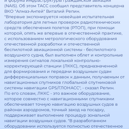
и форума инфраструктуры гражданской авиации
(NAIS). Об этом ТАСС сообщил представитель концерна
ВКО "Алмаз-Антей" Виталий Репин.
"Впервые экспонируется новейшая испытательная
лаборатория для летных проверок радиотехнических
средств обеспечения полетов (РТОП), при помощи
которой, опять же впервые в отечественной практике,
с использованием метрологического оборудования
отечественной разработки и отечественной
беспилотной авиационной системы - беспилотного
воздушного судна, был выполнен облет и контрольные
измерения сигналов локальной контрольно-
корректирующей станции (ЛККС), предназначенной
для формирования и передачи воздушным судам
дифференциальных поправок к данным, получаемым от
навигационных спутников глобальной спутниковой
системы навигации GPS/ГЛОНАСС", - сказал Репин.
По его словам, ЛККС - это важное оборудование,
которое совместно с навигационными спутниками
обеспечивает точную навигацию воздушных судов в
районах аэродромов, точный заход на посадку,
поддерживает выполнение процедур зональной
навигации воздушных судов. "В разработанном
оборудовании используется полностью отечественное