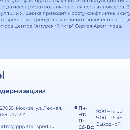
Еще один фактор, отражающийся на популяции тигра
сегда несет риски возникновения лесных пожаров. 
опуляции хищника приводит к росту конфликтных сит
 разрешения, требуется увеличить количество специ
ктора Центра "Амурский тигр" Сергея Арамилева.
Ы
одернизация»
127055, Москва, ул. Лесная,
Пн-
9:00 – 18:00
д.59, стр.2-4
Чт:
9:00 – 16:45
Пт:
Выходной
urtm@ppp-transport.ru
Сб-Вс: