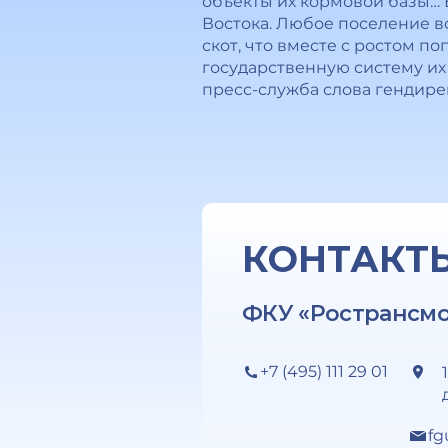
объекты их кормовой базы… 
Востока. Любое поселение в
скот, что вместе с ростом п
государственную систему их
пресс-служба слова гендире
КОНТАКТ
ФКУ «Ространсм
+7 (495) 111 29 01
fg