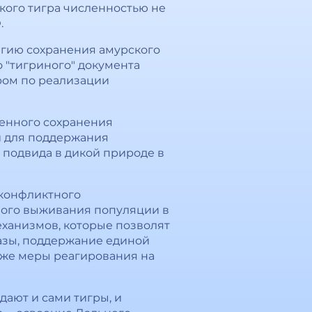
кого тигра численностью не
.
егию сохранения амурского
 "тигриного" документа
ром по реализации
енного сохранения
й для поддержания
 подвида в дикой природе в
сконфликтного
ного выживания популяции в
еханизмов, которые позволят
базы, поддержание единой
кже меры реагирования на
дают и сами тигры, и