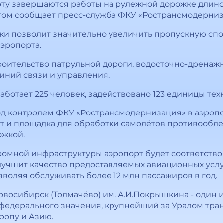
ту завершаются работы на рулежной дорожке длино
 этом сообщает пресс-служба ФКУ «Ространсмодерниз
и позволит значительно увеличить пропускную спо
аэропорта.
троительство патрульной дороги, водосточно-дренаж
линий связи и управления.
ботает 225 человек, задействовано 123 единицы тех
под контролем ФКУ «Ространсмодернизация» в аэроп
ст и площадка для обработки самолётов противообл
ожкой.
омной инфраструктуры аэропорт будет соответство
улучшит качество предоставляемых авиационных услу
воляя обслуживать более 12 млн пассажиров в год.
осибирск (Толмачёво) им. А.И.Покрышкина - один 
федерального значения, крупнейший за Уралом тра
ропу и Азию.