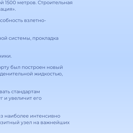
й 1500 метров. Строительная
ация».
собность взлетно-
ной системы, прокладка
ники.
орту был построен новый
еденительной жидкостью,
вать стандартам
г и увеличит его
из наиболее интенсивно
нзитный узел на важнейших