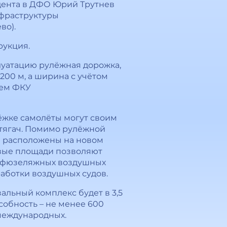
дента в ДФО Юрий Трутнев
нфраструктуры
во).
рукция.
луатацию рулёжная дорожка,
200 м, а ширина с учётом
лем ФКУ
ёжке самолёты могут своим
т тягач. Помимо рулёжной
и расположены на новом
Новые площади позволяют
кофюзеляжных воздушных
аботки воздушных судов.
альный комплекс будет в 3,5
собность – не менее 600
 международных.