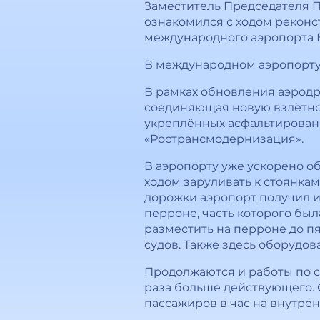
Заместитель Председателя 
ознакомился с ходом реконс
международного аэропорта Б
В международном аэропорту
В рамках обновления аэродр
соединяющая новую взлётно-
укреплённых асфальтированн
«Ространсмодернизация».
В аэропорту уже ускорено о
ходом заруливать к стоянкам
дорожки аэропорт получил и
перроне, часть которого бы
разместить на перроне до 
судов. Также здесь оборудо
Продолжаются и работы по с
раза больше действующего. О
пассажиров в час на внутре