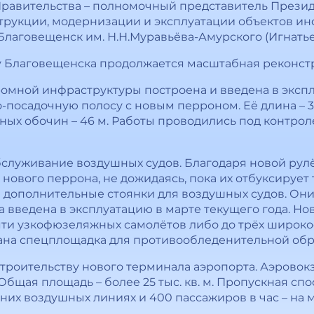
Правительства – полномочный представитель Прези
трукции, модернизации и эксплуатации объектов и
лаговещенск им. Н.Н.Муравьёва-Амурского (Игнатье
 Благовещенска продолжается масштабная реконст
омной инфраструктуры построена и введена в эксп
посадочную полосу с новым перроном. Её длина – 3
ых обочин – 46 м. Работы проводились под контро
бслуживание воздушных судов. Благодаря новой рул
 нового перрона, не дожидаясь, пока их отбуксируе
 дополнительные стоянки для воздушных судов. Он
ла введена в эксплуатацию в марте текущего года. 
пяти узкофюзеляжных самолётов либо до трёх широ
вана спецплощадка для противообледенительной обр
троительству нового терминала аэропорта. Аэровокз
бщая площадь – более 25 тыс. кв. м. Пропускная спо
нних воздушных линиях и 400 пассажиров в час – на