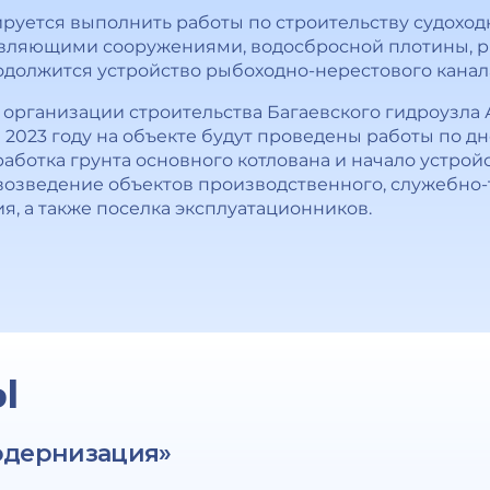
нируется выполнить работы по строительству судохо
равляющими сооружениями, водосбросной плотины, 
должится устройство рыбоходно-нерестового канал
о организации строительства Багаевского гидроузла
 2023 году на объекте будут проведены работы по 
работка грунта основного котлована и начало устро
 возведение объектов производственного, служебно-
я, а также поселка эксплуатационников.
Ы
одернизация»