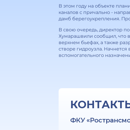
В этом году на объекте пла
каналов с причально - нап
дамб берегоукрепления. Про
В свою очередь, директор п
Хумарашвили сообщил, что в
верхнем бьефах, а также раз
створе гидроузла. Начнется
вспомогательного назначени
КОНТАКТ
ФКУ «Ространсм