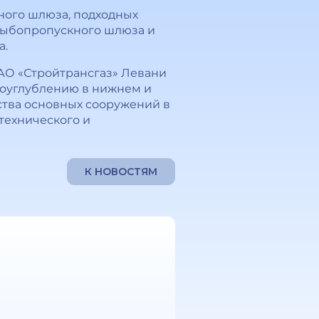
дного шлюза, подходных
рыбопропускного шлюза и
а.
 АО «Стройтрансгаз» Левани
дноуглублению в нижнем и
йства основных сооружений в
технического и
К НОВОСТЯМ