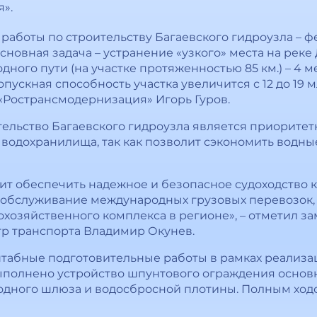
».
 работы по строительству Багаевского гидроузла – 
сновная задача – устранение «узкого» места на рек
ного пути (на участке протяженностью 85 км.) – 4 м
пускная способность участка увеличится с 12 до 19 млн
«Ространсмодернизация» Игорь Гуров.
тельство Багаевского гидроузла является приоритет
водохранилища, так как позволит сэкономить водны
ит обеспечить надежное и безопасное судоходство 
 обслуживание международных грузовых перевозок
охозяйственного комплекса в регионе», – отметил з
тр транспорта Владимир Окунев.
табные подготовительные работы в рамках реализа
выполнено устройство шпунтового ограждения основн
одного шлюза и водосбросной плотины. Полным ходо