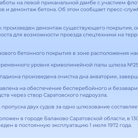
аботы на левой приканальной дамбе с участием флот
нов и демонтаж бетона. Об этом сообщает пресс-слу
о: произведен демонтаж существующего покрытия, 
 моста для возможности проезда спецтехники на те
нового бетонного покрытия в зоне расположения нак
еременного уровня криволинейной палы шлюза №25
стадиона произведена очистка дна акватории, завер
авлена на обеспечение бесперебойного и безавари
дств через створ Саратовского гидроузла.
ропуска двух судов за одно шлюзование составляет 
ложен в городе Балаково Саратовской области, в 130
веден в постоянную эксплуатацию 1 июля 1972 года.