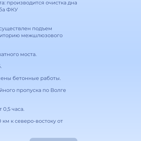
а: производится очистка дна
жба ФКУ
осуществлен подъем
рриторию межшлюзового
атного моста.
.
шены бетонные работы.
йного пропуска по Волге
0,5 часа.
 км к северо-востоку от