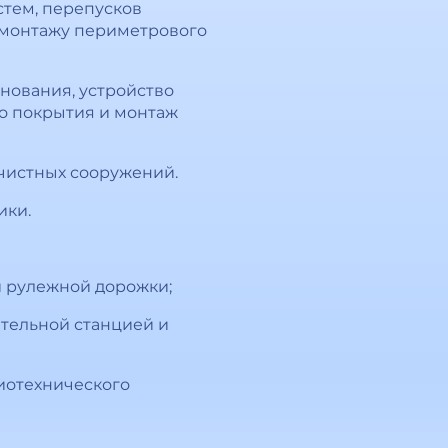
стем, перепусков
е монтажу периметрового
снования, устройство
го покрытия и монтаж
чистных сооружений.
ики.
и рулежной дорожки;
ательной станцией и
иотехнического