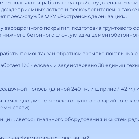
е выполняются работы по устройству дренажных си
 дождеприемных лотков и пескоуловителей, а такж
ает пресс-служба ФКУ «Ространсмодернизация».
ву аэродромного покрытия: подготовка грунтового о
а нижнего бетонного слоя, укладка цементобетонно
работы по монтажу и обратной засыпке локальных о
ботает 126 человек и задействовано 38 единиц техн
садочной полосы (длиной 2401 м. и шириной 42 м.) 
я командно-диспетчерского пункта с аварийно-спас
емы связи;
анции, светосигнального оборудования и систем рад
ых трансформаторных подстанций;