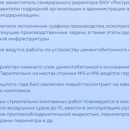
ие заместитель генерального директора ФКУ «Рост
авители подрядной организации и администрации а
смодернизация».
тметили исполнение графика производства, осмотрел
текущие производственные задачи, а также этапы 
ной инфраструктуры.
е ведутся работы по устройству цементобетонного
ройство нижнего слоя цементобетонного основания 
Параллельно на местах стоянки №5 и №6 ведётся ге
ошлого года был заключен новый госконтракт на за
о комплекса.
 строительно-монтажных работ планируется в конце
для воздушных судов до 10, ввести в эксплуатацию р
дов противообледенительной жидкостью, периметро
раны периметра и др.