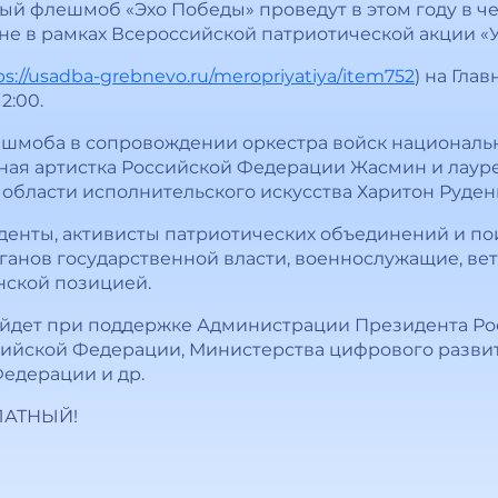
 флешмоб «Эхо Победы» проведут в этом году в че
е в рамках Всероссийской патриотической акции «У
ps://usadba-grebnevo.ru/meropriyatiya/item752
) на Гла
2:00.
ешмоба в сопровождении оркестра войск националь
ная артистка Российской Федерации Жасмин и лауре
области исполнительского искусства Харитон Руден
денты, активисты патриотических объединений и по
анов государственной власти, военнослужащие, ве
нской позицией.
йдет при поддержке Администрации Президента Ро
ийской Федерации, Министерства цифрового развит
едерации и др.
ЛАТНЫЙ!