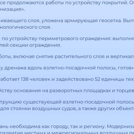
се продолжаются работы по устройству покрытий. О
низация».
нивающего слоя, уложена армирующая геосетка. Вып
хнологического слоя.
ы по устройству периметрового ограждения: выполн
лей секции ограждения.
ты, включая снятие растительного слоя и вертикал
у дренажа вдоль взлетно-посадочной полосы, готовн
ботает 138 человек и задействовано 52 единицы тех
ству основания на разворотных площадках и торцев
струкцию существующей взлетно-посадочной полосы
для стоянки воздушных судов, а также других объек
нь необходима как городу, так и региону. Модерниз
 развития местных и межрегиональных воздушных п