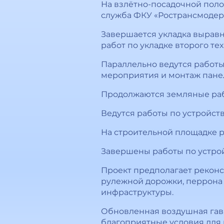
На взлётно-посадочной поло
служба ФКУ «Ространсмодер
Завершается укладка вырав
работ по укладке второго те
Параллельно ведутся работ
мероприятия и монтаж пане
Продолжаются земляные рабо
Ведутся работы по устройств
На строительной площадке ра
Завершены работы по устрой
Проект предполагает рекон
рулежной дорожки, перрона 
инфраструктуры.
Обновленная воздушная гава
благоприятные условия для