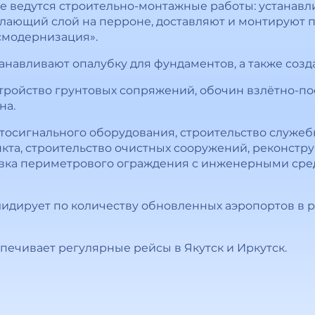
те ведутся строительно-монтажные работы: устанав
тилающий слой на перроне, доставляют и монтируют 
смодернизация».
анавливают опалубку для фундаментов, а также созд
тройство грунтовых сопряжений, обочин взлётно-по
на.
етосигнального оборудования, строительство служеб
кта, строительство очистных сооружений, реконстр
овка периметрового ограждения с инженерными сре
 лидирует по количеству обновленных аэропортов в 
печивает регулярные рейсы в Якутск и Иркутск.