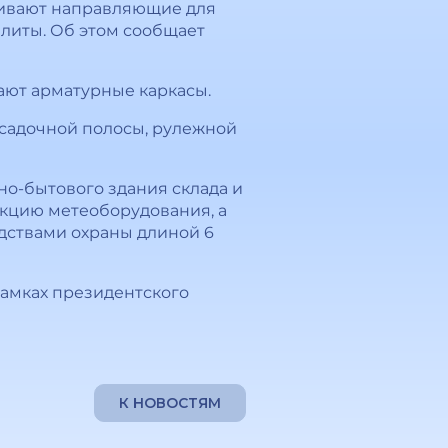
ливают направляющие для
плиты. Об этом сообщает
ают арматурные каркасы.
садочной полосы, рулежной
но-бытового здания склада и
укцию метеоборудования, а
дствами охраны длиной 6
рамках президентского
К НОВОСТЯМ