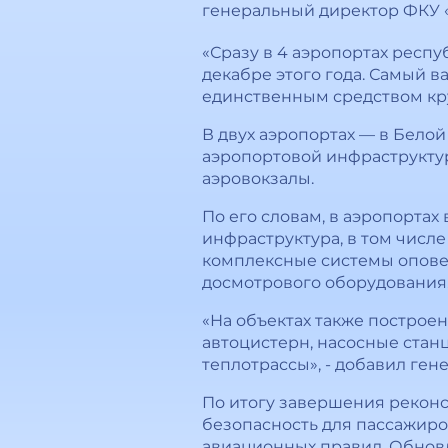
генеральный директор ФКУ 
«Сразу в 4 аэропортах респу
декабре этого года. Самый в
единственным средством кру
В двух аэропортах — в Бело
аэропортовой инфраструктур
аэровокзалы.
По его словам, в аэропорта
инфраструктура, в том числ
комплексные системы опове
досмотрового оборудования
«На объектах также построе
автоцистерн, насосные стан
теплотрассы», - добавил ге
По итогу завершения реконс
безопасность для пассажиро
авиационных правил. Обнов