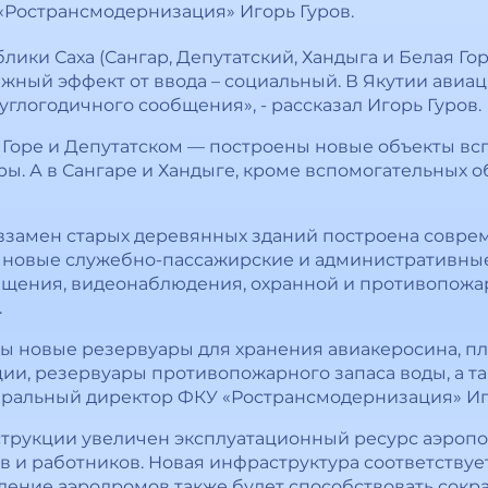
«Ространсмодернизация» Игорь Гуров.
блики Саха (Сангар, Депутатский, Хандыга и Белая Г
ажный эффект от ввода – социальный. В Якутии авиа
глогодичного сообщения», - рассказал Игорь Гуров.
й Горе и Депутатском — построены новые объекты в
ы. А в Сангаре и Хандыге, кроме вспомогательных о
х взамен старых деревянных зданий построена совр
е новые служебно-пассажирские и административные
щения, видеонаблюдения, охранной и противопожа
.
ны новые резервуары для хранения авиакеросина, п
ции, резервуары противопожарного запаса воды, а т
неральный директор ФКУ «Ространсмодернизация» Иг
трукции увеличен эксплуатационный ресурс аэропо
в и работников. Новая инфраструктура соответству
ление аэродромов также будет способствовать сок