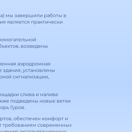
ора) мы завершили работы в
ция является практически
спомогательной
бъектов, возведены
еменная аэродромная
 здания, установлены
рной сигнализации,
лощадки слива и налива
акже подведены новые ветки
орь Гуров.
ртов, обеспечен комфорт и
ет требованиям современных
ращению эксплуатационных