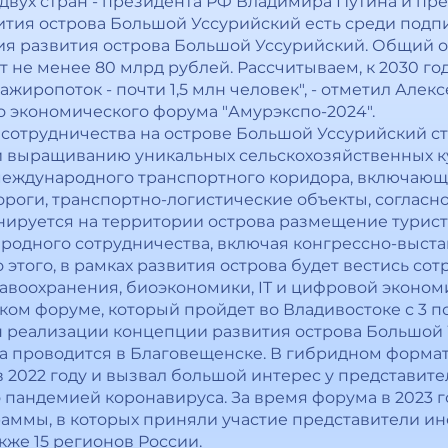
двух стран - президента РФ Владимира Путина и пр
тия острова Большой Уссурийский есть среди подп
ия развития острова Большой Уссурийский. Общий 
 не менее 80 млрд рублей. Рассчитываем, к 2030 го
сажиропоток - почти 1,5 млн человек", - отметил Але
о экономического форума "Амурэкспо-2024".
отрудничества на острове Большой Уссурийский ст
 выращиванию уникальных сельскохозяйственных ку
международного транспортного коридора, включающ
ороги, транспортно-логистические объекты, согласн
нируется на территории острова размещение турис
родного сотрудничества, включая конгрессно-выста
этого, в рамках развития острова будет вестись сот
авоохранения, биоэкономики, IT и цифровой эконом
ом форуме, который пройдет во Владивостоке с 3 по 
н реализации концепции развития острова Большой 
да проводится в Благовещенске. В гибридном форма
в 2022 году и вызвал большой интерес у представит
 пандемией коронавируса. За время форума в 2023 г
ммы, в которых приняли участие представители ино
акже 15 регионов России.