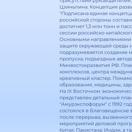
присутствии руководителей 
Цзиньпина. Концепция разви
"Подписана единая концепц
российской стороны составит
достигнет 1,3 млн тонн и пас
сессии российско-китайског
Основными направлениями с
защите окружающей среды и
подразумевается создание 
пропуска, подъездные автод
Минвостокразвития РФ. Пла
комплексов, центра междуна
креативный кластер. Помимо 
образования, медицины, здр
На IX Восточном экономическ
представлен детальный пла
"Амурэкспофорум" с 1992 го
состоялся в Благовещенске 
после перерыва, вызванного
мероприятий деловой програ
Китая, Пакистана, Индии, а т