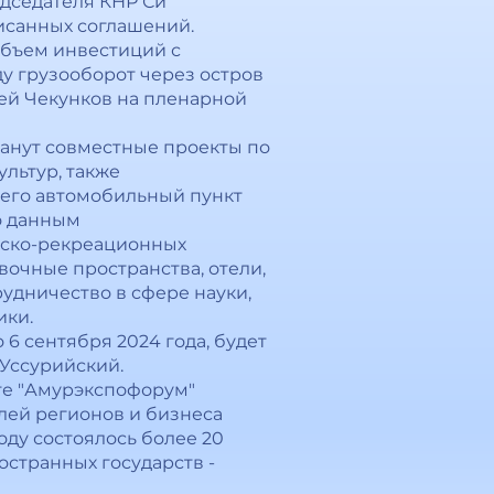
едседателя КНР Си
исанных соглашений.
объем инвестиций с
ду грузооборот через остров
ксей Чекунков на пленарной
анут совместные проекты по
льтур, также
его автомобильный пункт
о данным
тско-рекреационных
вочные пространства, отели,
рудничество в сфере науки,
ики.
6 сентября 2024 года, будет
Уссурийский.
те "Амурэкспофорум"
елей регионов и бизнеса
оду состоялось более 20
странных государств -