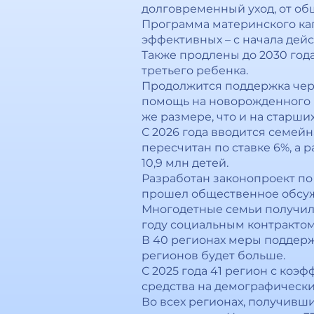
долговременный уход, от об
Программа материнского кап
эффективных – с начала дей
Также продлены до 2030 год
третьего ребенка.
Продолжится поддержка чере
помощь на новорожденного 
же размере, что и на старших
С 2026 года вводится семейн
пересчитан по ставке 6%, а
10,9 млн детей.
Разработан законопроект по
прошел общественное обсужд
Многодетные семьи получили
году социальным контрактом
В 40 регионах меры поддерж
регионов будет больше.
С 2025 года 41 регион с ко
средства на демографически
Во всех регионах, получивш