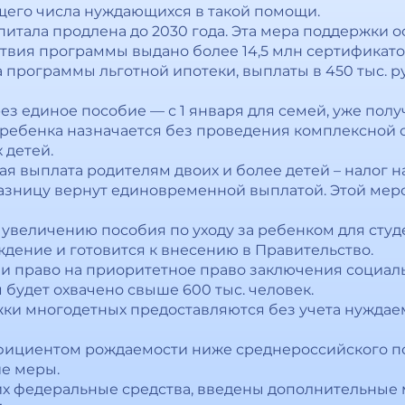
щего числа нуждающихся в такой помощи.
итала продлена до 2030 года. Эта мера поддержки о
ствия программы выдано более 14,5 млн сертификато
а программы льготной ипотеки, выплаты в 450 тыс. 
з единое пособие — с 1 января для семей, уже пол
ребенка назначается без проведения комплексной о
 детей.
ая выплата родителям двоих и более детей – налог на
 разницу вернут единовременной выплатой. Этой мер
 увеличению пособия по уходу за ребенком для студ
ение и готовится к внесению в Правительство.
 право на приоритетное право заключения социальн
 будет охвачено свыше 600 тыс. человек.
ки многодетных предоставляются без учета нуждае
эффициентом рождаемости ниже среднероссийского 
е меры.
их федеральные средства, введены дополнительные