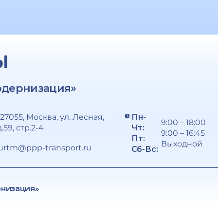
Ы
одернизация»
127055, Москва, ул. Лесная,
Пн-
9:00 – 18:00
д.59, стр.2-4
Чт:
9:00 – 16:45
Пт:
Выходной
urtm@ppp-transport.ru
Сб-Вс:
рнизация»