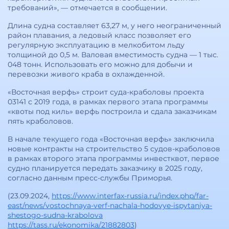
требований», — отмечается в сообщении.
Длина судна составляет 63,27 м, у него неограниченный
район плавания, а ледовый класс позволяет его
регулярную эксплуатацию в мелкобитом льду
толщиной до 0,5 м. Валовая вместимость судна — 1 тыс.
048 тонн. Использовать его можно для добычи и
перевозки живого краба в охлажденной.
«Восточная верфь» строит суда-краболовы проекта
03141 с 2019 года, в рамках первого этапа программы
«квоты под киль» верфь построила и сдала заказчикам
пять краболовов.
В начале текущего года «Восточная верфь» заключила
новые контракты на строительство 5 судов-краболовов
в рамках второго этапа программы инвестквот, первое
судно планируется передать заказчику в 2025 году,
согласно данным пресс-службы Приморья.
(23.09.2024,
https://www.interfax-russia.ru/index.php/far-
east/news/vostochnaya-verf-nachala-hodovye-ispytaniya-
shestogo-sudna-krabolova
https://tass.ru/ekonomika/21882803
)