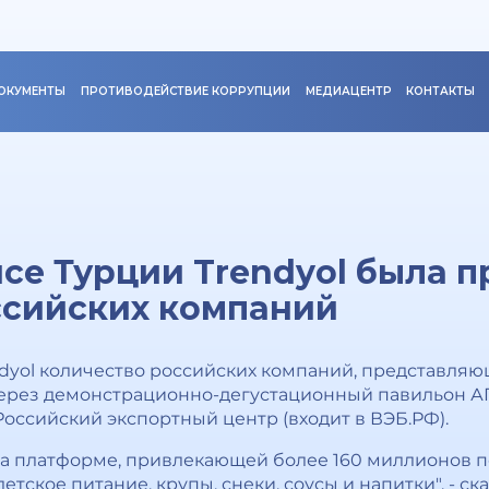
ОКУМЕНТЫ
ПРОТИВОДЕЙСТВИЕ КОРРУПЦИИ
МЕДИАЦЕНТР
КОНТАКТЫ
се Турции Trendyol была 
ссийских компаний
dyol количество российских компаний, представля
через демонстрационно-дегустационный павильон АП
Российский экспортный центр (входит в ВЭБ.РФ).
на платформе, привлекающей более 160 миллионов п
тское питание, крупы, снеки, соусы и напитки", - ск