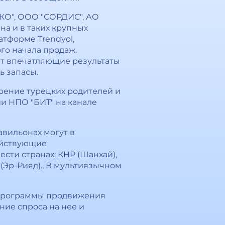
КО", ООО "СОРДИС", АО
на и в таких крупных
латформе Trendyol,
го начала продаж.
ет впечатляющие результаты
ь запасы.
рение турецких родителей и
и НПО "БИТ" на канале
вильонах могут в
ействующие
ти странах: КНР (Шанхай),
 (Эр-Рияд)., В мультиязычном
 программы продвижения
ие спроса на нее и