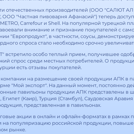
яти отечественных производителей (ООО "САЛЮТ АЛ
, ООО "Частная пивоварня Афанасий") теперь доступ
 METRO, Carrefour и Shell. На популярной турецкой п
авоевали внимание и признание покупателей с само
ии "Европродукт", в частности, соусы, демонстриру
ордного спроса стало необходимо срочно увеличиват
Т" встретило особо теплый прием, получившее одоб
ий спрос среди местных потребителей. О продукци
Турции есть отзывы покупателей.
 компании на размещение своей продукции АПК в па
рме "Мой экспорт". На данный момент, постоянно д
нные павильоны продукции АПК представлены в шес
, Египет (Каир), Турция (Стамбул), Саудовская Аравия
родукция, представленная в павильонах.
говые акции в онлайн и офлайн-форматах в рамках
и на популяризацию российской продукции, повышен
вом рынке.