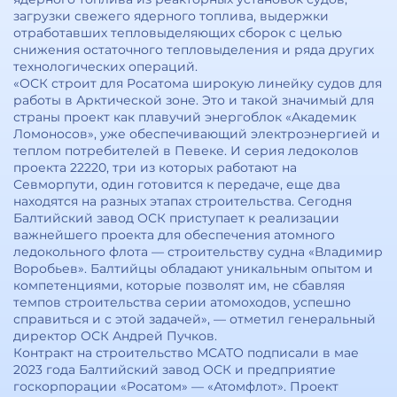
загрузки свежего ядерного топлива, выдержки
отработавших тепловыделяющих сборок с целью
снижения остаточного тепловыделения и ряда других
технологических операций.
«ОСК строит для Росатома широкую линейку судов для
работы в Арктической зоне. Это и такой значимый для
страны проект как плавучий энергоблок «Академик
Ломоносов», уже обеспечивающий электроэнергией и
теплом потребителей в Певеке. И серия ледоколов
проекта 22220, три из которых работают на
Севморпути, один готовится к передаче, еще два
находятся на разных этапах строительства. Сегодня
Балтийский завод ОСК приступает к реализации
важнейшего проекта для обеспечения атомного
ледокольного флота — строительству судна «Владимир
Воробьев». Балтийцы обладают уникальным опытом и
компетенциями, которые позволят им, не сбавляя
темпов строительства серии атомоходов, успешно
справиться и с этой задачей», — отметил генеральный
директор ОСК Андрей Пучков.
Контракт на строительство МСАТО подписали в мае
2023 года Балтийский завод ОСК и предприятие
госкорпорации «Росатом» — «Атомфлот». Проект