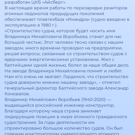
разработан ЦКБ «Айсберг».
В настоящее время работы по перезарядке реакторов
атомных ледоколов предыдущих поколений
обеспечивает плавтехбаза «Имандра» (судно введено в
эксплуатацию в 1980 г.).
«Строительство судна, которое будет носить имя
Владимира Михайловича Воробьева, станет для нас
большой честью. Этот человек тесно связан с нашим
заводом, много времени проводил на предприятии,
решая вопросы, связанные со строительством судов с
ядерными энергетическими установками. Жил с
балтийцами одной жизнью, болел за наше общее дело.
На заводе Владимира Михайловича помнят и любят.
Нам его очень не хватает. Гордимся, что строительство
судна доверили именно нашему заводу», – отметил
генеральный директор Балтийского завода Александр
Коновалов.
Владимир Михайлович Воробьев (1940-2020) —
выдающийся российский инженер-конструктор,
благодаря которому наша страна занимает
лидирующие позиции в мире атомного гражданского
судостроения. За годы деятельности им
спроектировано большое количество судов. Он был
главным конструктором универсального атомного