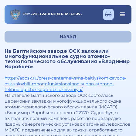
ФКУ
«
РОСТРАНСМОДЕРНИЗАЦИЯ
»
НАЗАД
На Балтийском заводе ОСК заложили
многофункциональное судно атомно-
технологического обслуживания «Владимир
Воробьев»
https://aoosk.ru/press-center/news/na-baltiyskom-zavode-
osk-zalozhili-mnogofunktsionalnoe-sudno-atomno-
tekhnologicheskogo-obsluzhivaniya/
На стапеле Балтийского завода ОСК состоялась
церемония закладки многофункционального судна
атомно-технологического обслуживания (МСАТО)
«Владимир Воробьев» проекта 22770. Судно будет
выполнять полный комплекс работ по перезарядке
ядерных энергетических установок атомных ледоколов.
МСАТО предназначено для выгрузки отработанного
ядерного топлива из реакторных установок судов,