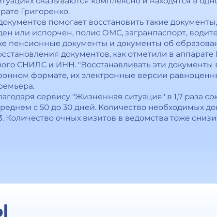
уациях оказываются комплексно и находятся в одно
арате Григоренко.
документов помогает восстановить такие документы,
аден или испорчен, полис ОМС, загранпаспорт, водит
же пенсионные документы и документы об образован
осстановления документов, как отметили в аппарате 
ного СНИЛС и ИНН. "Восстанавливать эти документы 
тронном формате, их электронные версии равноценн
ремьера.
благодаря сервису "Жизненная ситуация" в 1,7 раза 
реднем с 50 до 30 дней. Количество необходимых д
13. Количество очных визитов в ведомства тоже снизи
Ы