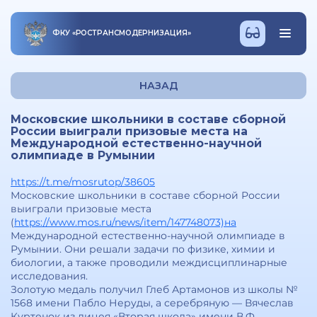
ФКУ
«
РОСТРАНСМОДЕРНИЗАЦИЯ
»
НАЗАД
Московские школьники в составе сборной
России выиграли призовые места на
Международной естественно-научной
олимпиаде в Румынии
https://t.me/mosrutop/38605
Московские школьники в составе сборной России
выиграли призовые места
(
https://www.mos.ru/news/item/147748073)на
Международной естественно-научной олимпиаде в
Румынии. Они решали задачи по физике, химии и
биологии, а также проводили междисциплинарные
исследования.
Золотую медаль получил Глеб Артамонов из школы №
1568 имени Пабло Неруды, а серебряную — Вячеслав
Куртенок из лицея «Вторая школа» имени В.Ф.