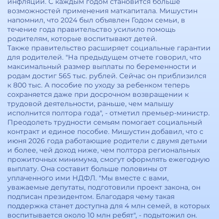
инфляции. С каждым годом становится больше
возможностей применения маткапитала. Мишустин
напомнил, что 2024 был объявлен Годом семьи, в
течение года правительство усилило помощь
родителям, которые воспитывают детей.
Также правительство расширяет социальные гарантии
для родителей. "На предыдущем отчете говорил, что
максимальный размер выплаты по беременности и
родам достиг 565 тыс. рублей. Сейчас он приблизился
к 800 тыс. А пособие по уходу за ребенком теперь
сохраняется даже при досрочном возвращении к
трудовой деятельности, раньше, чем малышу
исполнится полтора года", - отметил премьер-министр.
Преодолеть трудности семьям помогает социальный
контракт и единое пособие. Мишустин добавил, что с
июня 2026 года работающие родители с двумя детьми
и более, чей доход ниже, чем полтора региональных
прожиточных минимума, смогут оформлять ежегодную
выплату. Она составит больше половины от
уплаченного ими НДФЛ. "Мы вместе с вами,
уважаемые депутаты, подготовили проект закона, он
подписан президентом. Благодаря чему такая
поддержка станет доступна для 4 млн семей, в которых
воспитывается около 10 млн ребят", - подытожил он.