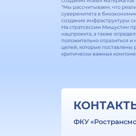
создания новых материалов.
"Мы рассчитываем, что реал
суверенитета в биоэкономике
создание инфраструктуры си
На стратсессии Мишустин п
нацпроекта, а также опреде
положительно отразиться и 
целей, которые поставлены 
критически важных компонен
КОНТАКТ
ФКУ «Ространсм