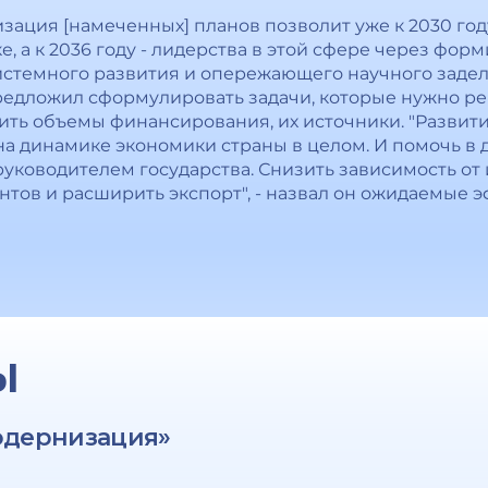
изация [намеченных] планов позволит уже к 2030 год
, а к 2036 году - лидерства в этой сфере через фор
стемного развития и опережающего научного задела
редложил сформулировать задачи, которые нужно р
лить объемы финансирования, их источники. "Разви
на динамике экономики страны в целом. И помочь в
руководителем государства. Снизить зависимость от
тов и расширить экспорт", - назвал он ожидаемые э
Ы
одернизация»