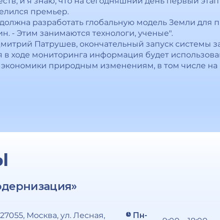
тв, и я знаю, что на сегодняшний день первый этап
делился премьер.
а должна разработать глобальную модель Земли для
ин. - Этим занимаются технологи, ученые".
митрий Патрушев, окончательный запуск системы за
я в ходе мониторинга информация будет использова
 экономики природным изменениям, в том числе на
Ы
одернизация»
127055, Москва, ул. Лесная,
Пн-