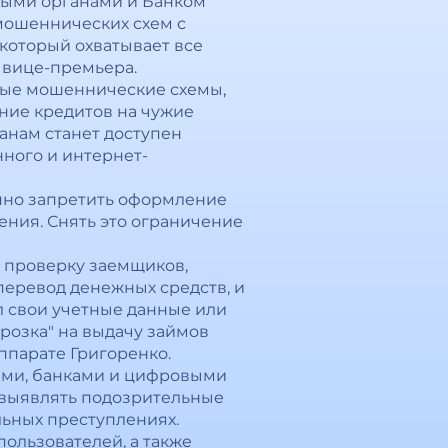
ными органами и Банком
 мошеннических схем с
который охватывает все
 вице-премьера.
ные мошеннические схемы,
ние кредитов на чужие
данам станет доступен
ного и интернет-
енно запретить оформление
ения. Снять это ограничение
ю проверку заемщиков,
перевод денежных средств, и
л свои учетные данные или
розка" на выдачу займов
ппарате Григоренко.
ами, банками и цифровыми
 выявлять подозрительные
льных преступлениях.
ользователей, а также