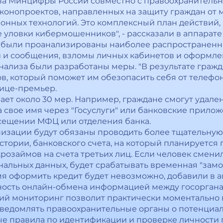
ва Минцифры России совместно с правоохранитель
аконопроектов, направленных на защиту граждан от
ных технологий. Это комплексный план действий, 
уловки кибермошенников", - рассказали в аппарате
о, были проанализированы наиболее распространен
 и сообщения, взломы личных кабинетов и оформле
анализа были разработаны меры. "В результате граж
, который поможет им обезопасить себя от телефон
вице-премьер.
ает около 30 мер. Например, граждане смогут удал
 свое имя через "Госуслуги" или банковские прилож
сещении МФЦ или отделения банка.
низации будут обязаны проводить более тщательну
стории, банковского счета, на который планируется 
розаймов на счета третьих лиц. Если человек смени
нальных данных, будет срабатывать временная "замо
емя оформить кредит будет невозможно, добавили в а
ность онлайн-обмена информацией между госорган
ий мониторинг позволит практически моментально
 уведомлять правоохранительные органы о потенциа
е правила по идентификации и проверке личности п