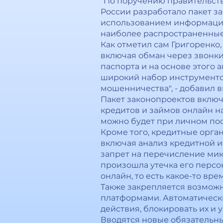
"По поручению правительст
России разработало пакет з
использованием информацион
наиболее распространенные 
Как отметил сам Григоренк
включая обман через звонки
паспорта и на основе этого 
широкий набор инструментов
мошенничества", - добавил 
Пакет законопроектов включ
кредитов и займов онлайн на
можно будет при личном по
Кроме того, кредитные орга
включая анализ кредитной и
запрет на перечисление мик
произошла утечка его персо
онлайн, то есть какое-то вр
Также закрепляется возмож
платформами. Автоматическ
действия, блокировать их и
Вводятся новые обязательны