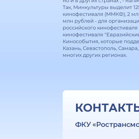
но и в других странах", - н
Так, Минкультуры выделит 1
кинофестиваля (ММКФ), 2 млн
млн рублей - для организаци
российского кинофестиваля 
кинофестиваля "Евразийский
Кинособытия, которые поддер
Казань, Севастополь, Самара
многих других регионах.
КОНТАКТ
ФКУ «Ространсм