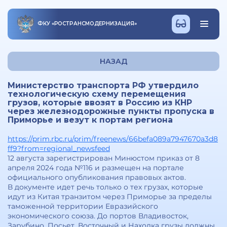
ФКУ
«
РОСТРАНСМОДЕРНИЗАЦИЯ
»
НАЗАД
Министерство транспорта РФ утвердило
технологическую схему перемещения
грузов, которые ввозят в Россию из КНР
через железнодорожные пункты пропуска в
Приморье и везут к портам региона
https://prim.rbc.ru/prim/freenews/66befa089a7947670a3d8
ff9?from=regional_newsfeed
12 августа зарегистрирован Минюстом приказ от 8
апреля 2024 года №116 и размещен на портале
официального опубликования правовых актов.
В документе идет речь только о тех грузах, которые
идут из Китая транзитом через Приморье за пределы
таможенной территории Евразийского
экономического союза. До портов Владивосток,
Зарубино, Посьет, Восточный и Находка грузы должны