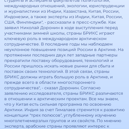
студенты и аспиранты факультетов политологии,
международных отношений, экологии, юриспруденции
и журналистики из Индии, Казахстана, Китая, России,
Индонезии, а также эксперты из Индии, Китая, России,
США, Финляндии", - рассказали в пресс-службе. Как
заявил Николай Доронин в ходе выступления перед
участниками зимней школы, страны БРИКС играют
ключевую роль в международном арктическом
сотрудничестве. В последние годы мы наблюдаем
неуклонное повышение позиций России в Арктике. На
протяжении последних двух лет западные партнеры
прекратили поставку оборудования, технологий и
России пришлось искать новые рынки для сбыта и
поставок своих технологий. В этой связи, страны
БРИКС должны играть большую роль в Арктике, и
прежде всего в области многостороннего
сотрудничества", - сказал Доронин. Согласно
заявлению исследователя, страны БРИКС различаются
в отношении к арктическим проектам. Все мы знаем,
что у Китая есть сильная программа по освоению
Арктики. Индия за счет Гималаев стремится к развитию
концепции "трех полюсов", углубленному изучению
многолетнемерзлых грунтов и их свойств. По мнению
эксперта, арабские страны проявляют интерес к