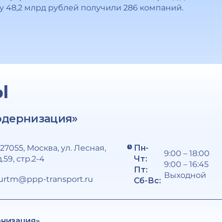
у 48,2 млрд рублей получили 286 компаний.
Ы
одернизация»
127055, Москва, ул. Лесная,
Пн-
9:00 – 18:00
д.59, стр.2-4
Чт:
9:00 – 16:45
Пт:
Выходной
urtm@ppp-transport.ru
Сб-Вс:
рнизация»