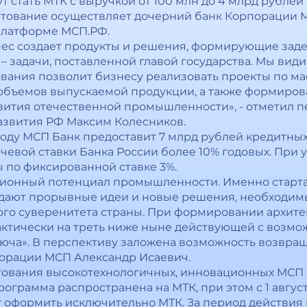
 стать МТК с выручкой от 100 млн до 4 млрд рублей
едитование осуществляет дочерний банк Корпорации 
платформе МСП.РФ.
ес создает продукты и решения, формирующие заде
– задачи, поставленной главой государства. Мы види
ования позволит бизнесу реализовать проекты по 
объемов выпускаемой продукции, а также формиров
вития отечественной промышленности», - отметил 
азвития РФ Максим Колесников.
году МСП Банк предоставит 7 млрд рублей кредитных
чевой ставки Банка России более 10% годовых. При 
 по фиксированной ставке 3%.
ионный потенциал промышленности. Именно старт
оздают прорывные идеи и новые решения, необходи
ого суверенитета страны. При формировании архит
актически на треть ниже ныне действующей с возмо
ча». В перспективу заложена возможность возвращен
орации МСП Александр Исаевич.
тования высокотехнологичных, инновационных МСП р
программа распространена на МТК, при этом с 1 авгус
 оформить исключительно МТК. За период действия п