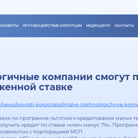
ОКУМЕНТЫ
ПРОТИВОДЕЙСТВИЕ КОРРУПЦИИ
МЕДИАЦЕНТР
КОНТАКТЫ
гичные компании смогут 
женной ставке
s/news/novosti-korporatsii/malye-tekhnologichnye-komp
аявок по программе льготного кредитования малых 
олучить кредит по ставке «ключ минус 7%». Програм
совместно с Корпорацией МСП.