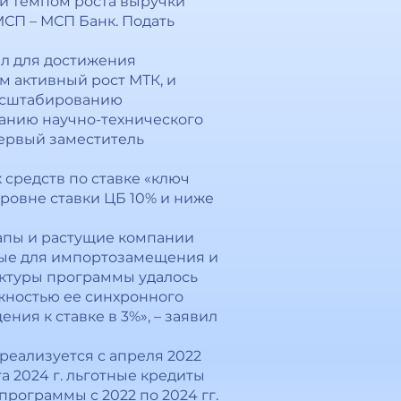
 и темпом роста выручки
МСП – МСП Банк. Подать
л для достижения
м активный рост МТК, и
масштабированию
анию научно-технического
первый заместитель
 средств по ставке «ключ
уровне ставки ЦБ 10% и ниже
апы и растущие компании
мые для импортозамещения и
ектуры программы удалось
жностью ее синхронного
ия к ставке в 3%», – заявил
еализуется с апреля 2022
та 2024 г. льготные кредиты
рограммы с 2022 по 2024 гг.