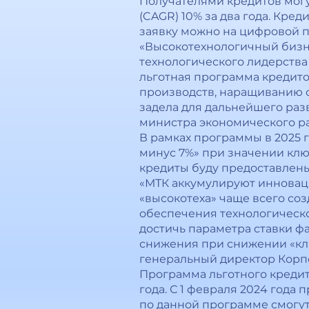
Получателями кредитов могут
(CAGR) 10% за два года. Кр
заявку можно на цифровой 
«Высокотехнологичный бизн
технологического лидерства 
льготная программа кредит
производств, наращиванию 
задела для дальнейшего раз
министра экономического р
В рамках программы в 2025 
минус 7%» при значении клю
кредиты буду предоставлены
«МТК аккумулируют инновац
«высокотеха» чаще всего с
обеспечения технологическ
достичь параметра ставки ф
снижения при снижении «клю
генеральный директор Корп
Программа льготного креди
года. С 1 февраля 2024 года 
по данной программе смогут