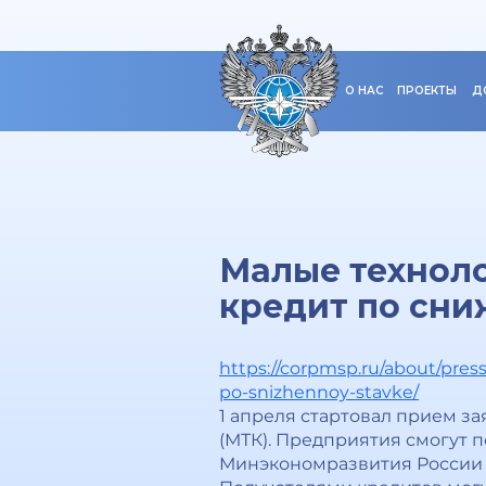
О НАС
ПРОЕКТЫ
Д
Малые техноло
кредит по сни
https://corpmsp.ru/about/pres
po-snizhennoy-stavke/
1 апреля стартовал прием з
(МТК). Предприятия смогут п
Минэкономразвития России 