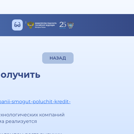
НАЗАД
получить
anii-smogut-poluchit-kredit-
технологических компаний
ма реализуется