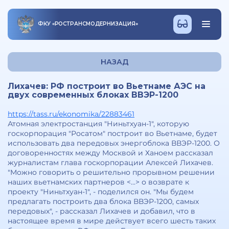
ФКУ
«
РОСТРАНСМОДЕРНИЗАЦИЯ
»
НАЗАД
Лихачев: РФ построит во Вьетнаме АЭС на
двух современных блоках ВВЭР-1200
https://tass.ru/ekonomika/22883461
Атомная электростанция "Ниньтхуан-1", которую
госкорпорация "Росатом" построит во Вьетнаме, будет
использовать два передовых энергоблока ВВЭР-1200. О
договоренностях между Москвой и Ханоем рассказал
журналистам глава госкорпорации Алексей Лихачев.
"Можно говорить о решительно прорывном решении
наших вьетнамских партнеров <...> о возврате к
проекту "Ниньтхуан-1", - поделился он. "Мы будем
предлагать построить два блока ВВЭР-1200, самых
передовых", - рассказал Лихачев и добавил, что в
настоящее время в мире действует всего шесть таких