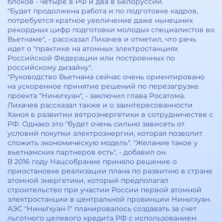
блоков - четыре в РФ и два в Белоруссии.
"Будет продолжена работа и по подготовке кадров,
потребуется кратное увеличение даже нынешних
рекордных цифр подготовки молодых специалистов во
Вьетнаме", - рассказал Лихачев и отметил, что речь
идет о "практике на атомных электростанциях
Российской Федерации или построенных по
российскому дизайну".
"Руководство Вьетнама сейчас очень ориентировано
на ускоренное принятие решений по перезагрузке
проекта "Ниньтхуан", - заключил глава Росатома.
Лихачев рассказал также и о заинтересованности
Ханоя в развитии ветроэнергетики в сотрудничестве с
РФ. Однако это "будет очень сильно зависеть от
условий покупки электроэнергии, которая позволит
сложить экономическую модель". "Желание такое у
вьетнамских партнеров есть", - добавил он.
В 2016 году Нацсобрание приняло решение о
приостановке реализации плана по развитию в стране
атомной энергетики, который предполагал
строительство при участии России первой атомной
электростанции в центральной провинции Ниньтхуан.
АЭС "Ниньтхуан-1" планировалось создавать за счет
льготного целевого кредита РФ с использованием