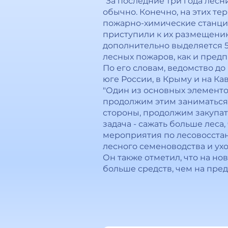
"За последние три года лесн
обычно. Конечно, на этих т
пожарно-химические станци
приступили к их размещению,
дополнительно выделяется 5
лесных пожаров, как и предп
По его словам, ведомство д
юге России, в Крыму и на Ка
"Один из основных элементо
продолжим этим заниматься в
стороны, продолжим закупать
задача - сажать больше леса
мероприятия по лесовосстан
лесного семеноводства и ухо
Он также отметил, что на н
больше средств, чем на пред