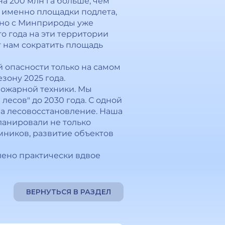
на 200 млн га больше, чем
а именно площадки подлета,
тно с Минприроды уже
о года на эти территории
т нам сократить площадь
й опасности только на самом
зону 2025 года.
опожарной техники. Мы
есов" до 2030 года. С одной
на лесовосстановление. Наша
планировали не только
мников, развитие объектов
лено практически вдвое
ВЕРНУТЬСЯ В РАЗДЕЛ