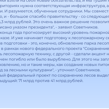
ики взяли на себя новые обязательства, и мы тушим 
ерриториях нужна соответствующая инфраструктура, 
и. И разумеется, обученные сотрудники. Мы совмес
 и - большое спасибо правительству - со следующег
,3 млрд рублей. Это очень важное решение позволи
исано указом президента", - заявил Советников.
о конца года прогнозирует высокий уровень пожарно
вказе. И уже начинает подготовку к лесопожарному се
в подготовки - это, конечно, обновление парка лес
 рамках нового федерального проекта "Сохранение л
 лесопожарную технику, с другой - сделали акцент 
, чем погибло или было вырублено. Для этого мы за
овлению, но и такие меры, как создание новых пито
д за лесными культурами", - уточнил Советников.
овый федеральный проект по сохранению лесов выде
ыдущий: 71 млрд против 41 млрд рублей.