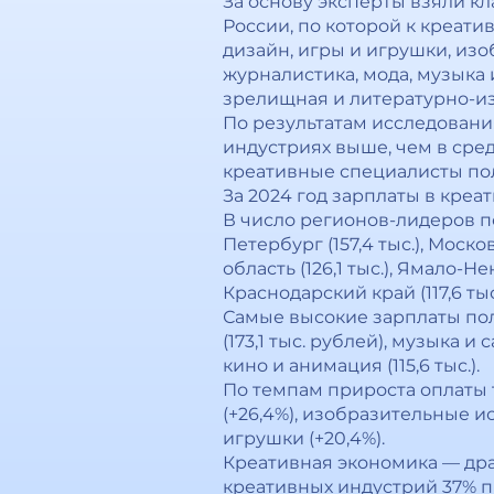
За основу эксперты взяли к
России, по которой к креати
дизайн, игры и игрушки, из
журналистика, мода, музыка
зрелищная и литературно-из
По результатам исследовани
индустриях выше, чем в сред
креативные специалисты полу
За 2024 год зарплаты в креа
В число регионов-лидеров по
Петербург (157,4 тыс.), Моско
область (126,1 тыс.), Ямало-Н
Краснодарский край (117,6 тыс.
Самые высокие зарплаты по
(173,1 тыс. рублей), музыка и с
кино и анимация (115,6 тыс.).
По темпам прироста оплаты т
(+26,4%), изобразительные ис
игрушки (+20,4%).
Креативная экономика — др
креативных индустрий 37% п