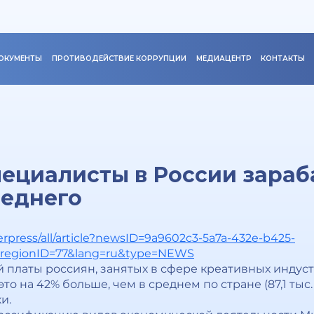
ОКУМЕНТЫ
ПРОТИВОДЕЙСТВИЕ КОРРУПЦИИ
МЕДИАЦЕНТР
КОНТАКТЫ
ециалисты в России зараб
реднего
erpress/all/article?newsID=9a9602c3-5a7a-432e-b425-
&regionID=77&lang=ru&type=NEWS
 платы россиян, занятых в сфере креативных индустр
 это на 42% больше, чем в среднем по стране (87,1 тыс
и.