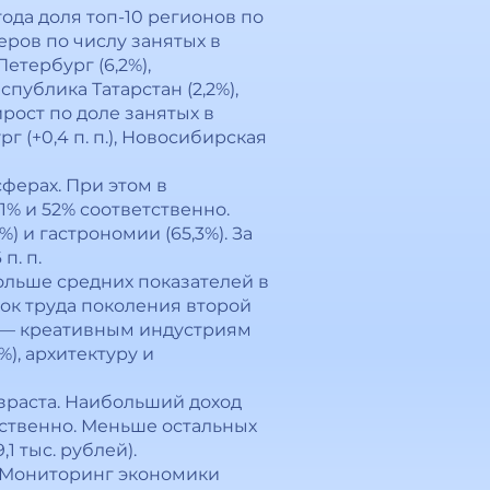
ода доля топ-10 регионов по
еров по числу занятых в
етербург (6,2%),
спублика Татарстан (2,2%),
ирост по доле занятых в
г (+0,4 п. п.), Новосибирская
ферах. При этом в
% и 52% соответственно.
) и гастрономии (65,3%). За
п. п.
 больше средних показателей в
ок труда поколения второй
т — креативным индустриям
), архитектуру и
озраста. Наибольший доход
ветственно. Меньше остальных
1 тыс. рублей).
«Мониторинг экономики