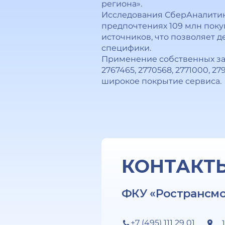
региона».
Исследования СберАналитик
предпочтениях 109 млн поку
источников, что позволяет 
специфики.
Применение собственных зап
2767465, 2770568, 2771000, 
широкое покрытие сервиса.
КОНТАКТ
ФКУ «Ространсм
+7 (495) 111 29 01