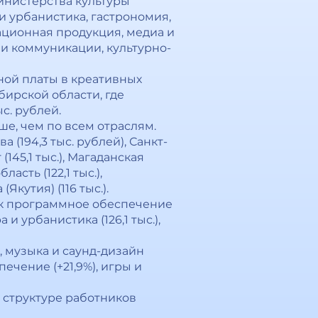
инистерства культуры
 и урбанистика, гастрономия,
ационная продукция, медиа и
 и коммуникации, культурно-
ной платы в креативных
бирской области, где
с. рублей.
ьше, чем по всем отраслям.
(194,3 тыс. рублей), Санкт-
(145,1 тыс.), Магаданская
асть (122,1 тыс.),
Якутия) (116 тыс.).
ак программное обеспечение
а и урбанистика (126,1 тыс.),
, музыка и саунд-дизайн
печение (+21,9%), игры и
 структуре работников