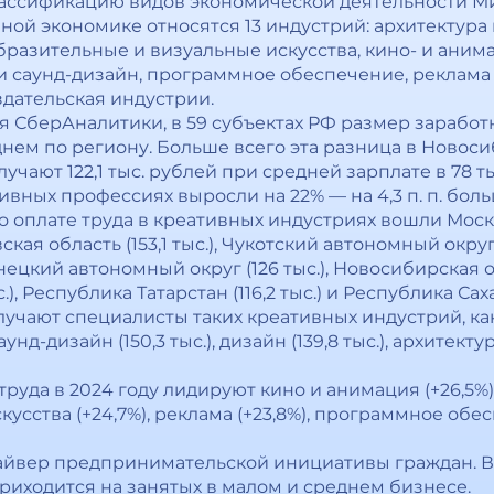
лассификацию видов экономической деятельности М
вной экономике относятся 13 индустрий: архитектура
образительные и визуальные искусства, кино- и аним
 и саунд-дизайн, программное обеспечение, реклама
дательская индустрии.
я СберАналитики, в 59 субъектах РФ размер заработ
нем по региону. Больше всего эта разница в Новоси
чают 122,1 тыс. рублей при средней зарплате в 78 ты
тивных профессиях выросли на 22% — на 4,3 п. п. бол
 оплате труда в креативных индустриях вошли Москва 
вская область (153,1 тыс.), Чукотский автономный округ 
енецкий автономный округ (126 тыс.), Новосибирская обл
), Республика Татарстан (116,2 тыс.) и Республика Саха (
лучают специалисты таких креативных индустрий, к
аунд-дизайн (150,3 тыс.), дизайн (139,8 тыс.), архитектур
руда в 2024 году лидируют кино и анимация (+26,5%)
кусства (+24,7%), реклама (+23,8%), программное обес
айвер предпринимательской инициативы граждан. В
риходится на занятых в малом и среднем бизнесе.