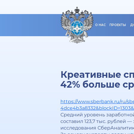
О НАС
ПРОЕКТЫ
Д
Креативные сп
42% больше с
https://www.sberbank.ru/ru/sb
4dce4b3a8332&blockID=1303
Средний уровень заработной
составил 123,7 тыс. рублей —
исследования СберАналитик