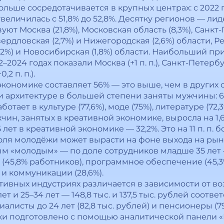
льше сосредотачивается в крупных центрах: с 2022 г
величилась с 51,8% до 52,8%. Десятку регионов — лид
т Москва (21,8%), Московская область (8,3%), Санкт-П
вердловская (2,7%) и Нижегородская (2,6%) области, Ре
 (2%) и Новосибирская (1,8%) области. Наибольший пр
2024 годах показали Москва (+1 п. п.), Санкт-Петербур
2 п. п.).
ономике составляет 56% — это выше, чем в других с
архитектуре в большей степени заняты мужчины: 61
ает в культуре (77,6%), моде (75%), литературе (72,3%
ин, занятых в креативной экономике, выросла на 1,6 
ет в креативной экономике — 32,2%. Это на 11 п. п.
оля молодёжи может вырасти на фоне выхода на рын
ым «молодым» — по доле сотрудников младше 35 ле
45,8% работников), программное обеспечение (45,3%
 и коммуникации (28,6%).
ативных индустриях различается в зависимости от в
т и 25–34 лет — 148,8 тыс. и 137,5 тыс. рублей соот
исты до 24 лет (82,8 тыс. рублей) и пенсионеры (79,
и подготовлено с помощью аналитической панели 