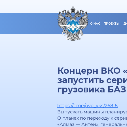
О НАС
ПРОЕКТЫ
Д
Концерн ВКО «
запустить сер
грузовика БАЗ
https://t.me/pvo_vks/26818
Выпускать машины планируе
О планах по переходу к сер
«Алмаз — Антей», генераль