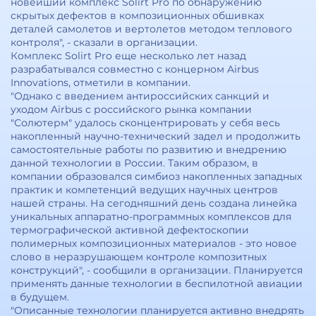
новейший комплекс Solirt Pro по обнаружению
скрытых дефектов в композиционных обшивках
деталей самолетов и вертолетов методом теплового
контроля", - сказали в организации.
Комплекс Solirt Pro еще несколько лет назад
разрабатывался совместно с концерном Airbus
Innovations, отметили в компании.
"Однако с введением антироссийских санкций и
уходом Airbus с российского рынка компании
"Солютерм" удалось сконцентрировать у себя весь
накопленный научно-технический задел и продолжить
самостоятельные работы по развитию и внедрению
данной технологии в России. Таким образом, в
компании образовался симбиоз накопленных западных
практик и компетенций ведущих научных центров
нашей страны. На сегодняшний день создана линейка
уникальных аппаратно-программных комплексов для
термографической активной дефектоскопии
полимерных композиционных материалов - это новое
слово в неразрушающем контроле композитных
конструкций", - сообщили в организации. Планируется
применять данные технологии в беспилотной авиации
в будущем.
"Описанные технологии планируется активно внедрять